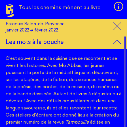
Tous les chemins mènent au livre
Parcours Salon-de-Provence
Le projet en quelques mots...
Parcours
Commune
Mentions légales
janvier 2022
février 2022
Intervenant·e
Public
Des parcours d’auteurs pour créer des liens avec les
Les mots à la bouche
Le site tousleschemins.ohlesbeauxjours.fr est édité par
bibliothèques des zones rurales et périurbaines dans
l’association Des livres comme des idées
Année
+
la région Provence-Alpes-Côte d’Azur ? C’est le pari
3, cours Joseph Thierry
C’est souvent dans la cuisine que se racontent et se
13001 Marseille
−
du dispositif
Tous les chemins mènent à la
France
vivent les histoires. Avec Mo Abbas, les jeunes
bibliothèque
mis en place en 2021 pour que le plus
Téléphone : +33 (0)4 84 89 02 00
poussent la porte de la médiathèque et découvrent,
contact@deslivrescommedesidees.com
grand nombre découvre le plaisir de la lecture et de
sur les étagères, de la fiction, des sciences humaines,
l’écriture. Le
Contrat Territoire Lecture
est un
de la poésie, des contes, de la musique, du cinéma ou
dispositif produit par la
Drac Provence-Alpes-Côte
de la bande dessinée. Autant de livres à déguster ou à
RCS
d’Azur
et mis en œuvre par l’association
Des livres
dévorer ! Avec des détails croustillants et dans une
Association loi 1901
comme des idées
. Imaginés par les auteurs (écrivain,
SIRET : 814 469 201 00028
langue savoureuse, ils et elles racontent leur recette.
journaliste, photographe, illustrateur…) en fonction
Code APE : 9001Z
Ces ateliers d’écriture ont donné lieu à la création du
Numéros de licence : N° 2-1099029 et N° 3-1099030
du public visé (enfants, adolescents, adultes), chaque
premier numéro de la revue
Tambouille
éditée en
parcours se décline en ateliers au cours desquels