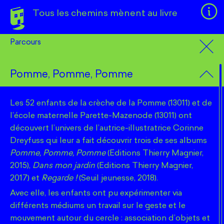
Tous les chemins mènent au livre
Parcours
Le projet en quelques mots...
Parcours
Commune
Mentions légales
Intervenant·e
Public
Des parcours d’auteurs pour créer des liens avec les
Pomme, Pomme, Pomme
Le site tousleschemins.ohlesbeauxjours.fr est édité par
bibliothèques des zones rurales et périurbaines dans
l’association Des livres comme des idées
Année
+
la région Provence-Alpes-Côte d’Azur ? C’est le pari
3, cours Joseph Thierry
Les 52 enfants de la crèche de la Pomme (13011) et de
13001 Marseille
−
du dispositif
Tous les chemins mènent à la
France
l’école maternelle Parette-Mazenode (13011) ont
bibliothèque
mis en place en 2021 pour que le plus
Téléphone : +33 (0)4 84 89 02 00
découvert l’univers de l’autrice-illustratrice Corinne
contact@deslivrescommedesidees.com
grand nombre découvre le plaisir de la lecture et de
Dreyfuss qui leur a fait découvrir trois de ses albums
l’écriture. Le
Contrat Territoire Lecture
est un
Pomme, Pomme, Pomme
(Editions Thierry Magnier,
dispositif produit par la
Drac Provence-Alpes-Côte
2015),
Dans mon jardin
(Editions Thierry Magnier,
RCS
d’Azur
et mis en œuvre par l’association
Des livres
2017) et
Regarde !
(Seuil jeunesse, 2018).
Association loi 1901
comme des idées
. Imaginés par les auteurs (écrivain,
SIRET : 814 469 201 00028
Avec elle, les enfants ont pu expérimenter via
journaliste, photographe, illustrateur…) en fonction
Code APE : 9001Z
différents médiums un travail sur le geste et le
Numéros de licence : N° 2-1099029 et N° 3-1099030
du public visé (enfants, adolescents, adultes), chaque
mouvement autour du cercle : association d’objets et
parcours se décline en ateliers au cours desquels