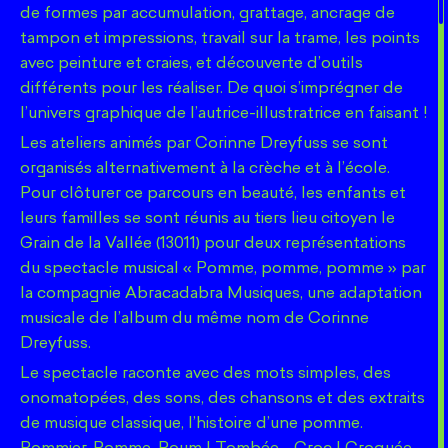
de formes par accumulation, grattage, ancrage de
tous explorent une thématique et une pratique. Avec,
Crédits
tampon et impressions, travail sur la trame, les points
à la clé, la réalisation collective d’un fanzine, d’un
avec peinture et craies, et découverte d’outils
Direction de la publication : Nadia Champesme et Fabienne
podcast, d’une exposition ou encore d’un poker
Pavia
différents pour les réaliser. De quoi s’imprégner de
3
littéraire ou un Escape Game…La bibliothèque comme
Responsable de la rédaction : Julie Nancy-Ayache
3
l’univers graphique de l’autrice-illustratrice en faisant !
Conception du site, création graphique : Benoît Paqueteau
tiers lieu, le livre comme objet de rencontre, l’auteur
Développement :
Benoît Mislin
Les ateliers animés par Corinne Dreyfuss se sont
comme acteur de transmission, offrent l’opportunité
40
organisés alternativement à la crèche et à l’école.
de fabriquer de nouveaux espaces de partage, de
Pour clôturer ce parcours en beauté, les enfants et
découvertes de soi et de l’autre. Ces ateliers sont
Traitement des données recueillies
leurs familles se sont réunis au tiers lieu citoyen le
l’occasion d’arpenter les rayonnages de la
Les informations recueillies font l’objet d’un traitement
Grain de la Vallée (13011) pour deux représentations
bibliothèque, de s’y inscrire, d’y prendre ses
informatique et sont destinées au service communication de
du spectacle musical « Pomme, pomme, pomme » par
l’association. En application des articles 39 et suivants de la loi
marques… et d’y revenir. Depuis 2021 et jusqu’en 2024,
du 6 janvier 1978 modifiée, vous bénéficiez d’un droit d’accès
la compagnie Abracadabra Musiques, une adaptation
Tous les chemins mènent à la bibliothèque
s’est
et de rectification aux informations qui vous concernent. Si
Un projet de médiation littéraire à l’échelle locale
musicale de l’album du même nom de Corinne
déployé autour de 27 circuits. L’année 2023-2024
vous souhaitez exercer ce droit et obtenir communication
et régionale depuis 2021 !
des informations vous concernant, veuillez vous adresser à :
Dreyfuss.
marque une année de transition car le Contrat
Plus de 2 500 participations
contact@deslivrescommedesidees.com
Territoire Lecture prend fin ; aussi un tournant
Le spectacle raconte avec des mots simples, des
570 heures d’ateliers
s’opère.
onomatopées, des sons, des chansons et des extraits
40 parcours déployés
de musique classique, l’histoire d’une pomme.
34 autrices et auteurs sur le territoire
Utilisation du site internet tousleschemins.ohlesbeauxjours.fr
Pommier. Pomme. Poum ! Tombée… Croc ! Croquée…
26 bibliothèques et médiathèques mobilisées